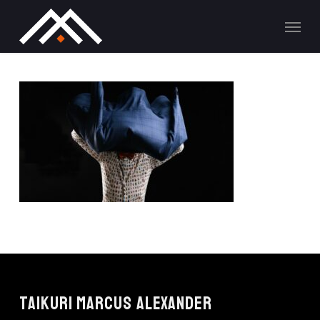
Skip
Men
to
main
content
TAIKURI MARCUS ALEXANDER